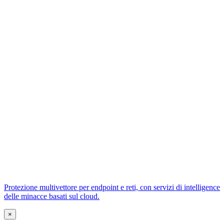
Protezione multivettore per endpoint e reti, con servizi di intelligence
delle minacce basati sul cloud.
×