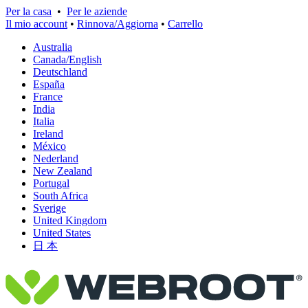
Per la casa
•
Per le aziende
Il mio account
•
Rinnova/Aggiorna
•
Carrello
Australia
Canada/English
Deutschland
España
France
India
Italia
Ireland
México
Nederland
New Zealand
Portugal
South Africa
Sverige
United Kingdom
United States
日 本