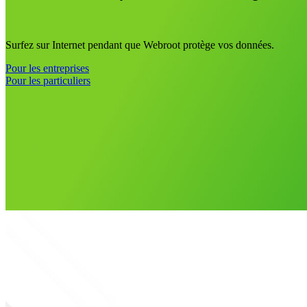
Surfez sur Internet pendant que Webroot protège vos données.
Pour les entreprises
Pour les particuliers