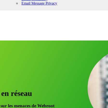
Email Message Privacy
 en réseau
s sur les menaces de Webroot