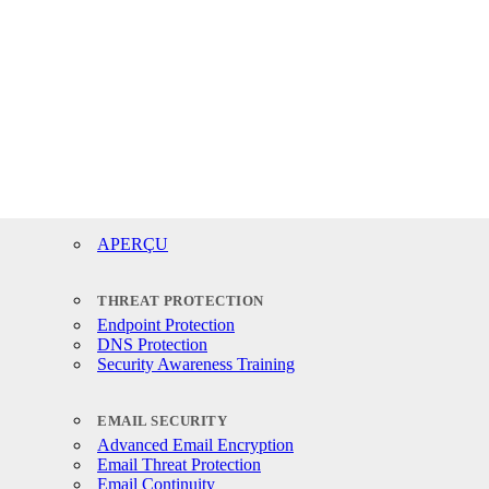
APERÇU
THREAT PROTECTION
Endpoint Protection
DNS Protection
Security Awareness Training
EMAIL SECURITY
Advanced Email Encryption
Email Threat Protection
Email Continuity