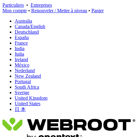
Particuliers
•
Entreprises
Mon compte
•
Renouveler / Mettre à niveau
•
Panier
Australia
Canada/English
Deutschland
España
France
India
Italia
Ireland
México
Nederland
New Zealand
Portugal
South Africa
Sverige
United Kingdom
United States
日 本